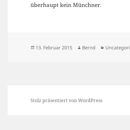
überhaupt kein Münchner.
Veröffentlicht
Autor
Kategorien
13. Februar 2015
Bernd
Uncategor
am
Stolz präsentiert von WordPress