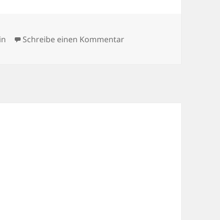
ien
zu Quake, anyone?
in
Schreibe einen Kommentar