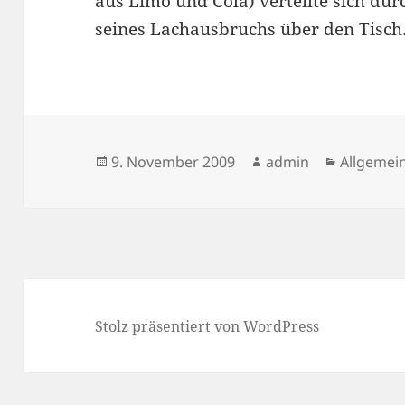
aus Limo und Cola) verteilte sich dur
seines Lachausbruchs über den Tisch
Veröffentlicht
Autor
Kategori
9. November 2009
admin
Allgemei
am
Stolz präsentiert von WordPress