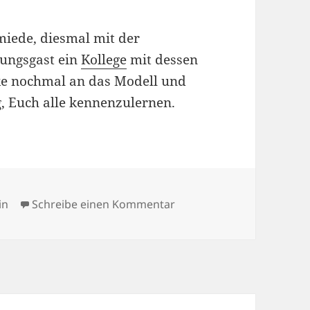
miede, diesmal mit der
ungsgast ein
Kollege
mit dessen
e nochmal an das Modell und
g, Euch alle kennenzulernen.
ien
zu Shooting mit Luc
in
Schreibe einen Kommentar