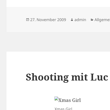
Veröffentlicht
Autor
Kategor
27. November 2009
admin
Allgeme
am
Shooting mit Luc
Xmas Girl