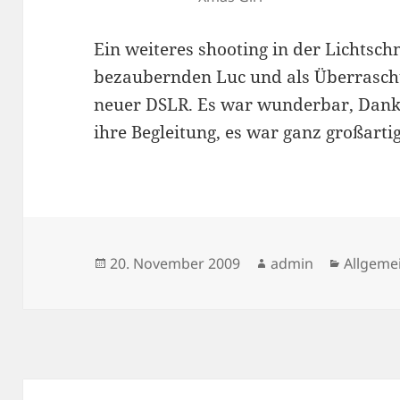
Ein weiteres shooting in der Lichtsch
bezaubernden Luc und als Überrasch
neuer DSLR. Es war wunderbar, Dank
ihre Begleitung, es war ganz großarti
Veröffentlicht
Autor
Kategor
20. November 2009
admin
Allgeme
am