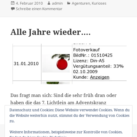
Veröffentlicht
Autor
Kategorien
4. Februar 2010
admin
Agenturen
,
Kurioses
am
zu photocase
Schreibe einen Kommentar
Alle Jahre wieder….
Das fragt man sich: Sind die sehr früh dran oder
haben die das 7. Lichtlein am Adventskranz
entdeckt?
Datenschutz und Cookies: Diese Website verwendet Cookies. Wenn du
die Website weiterhin nutzt, stimmst du der Verwendung von Cookies
zu.
Veröffentlicht
Autor
Kategorien
4. Februar 2010
admin
Agenturen
,
Allgemein
,
Weitere Informationen, beispielsweise zur Kontrolle von Cookies,