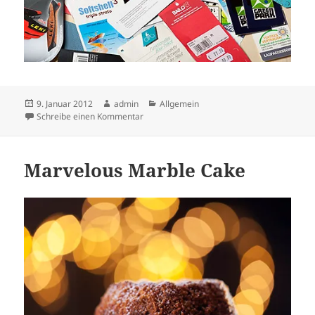
Veröffentlicht
Autor
Kategorien
9. Januar 2012
admin
Allgemein
am
zu Noch ein Jahr
Schreibe einen Kommentar
Marvelous Marble Cake