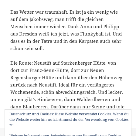
Das Wetter war traumhaft. Es ist ja ein wenig wie
auf dem Jakobsweg, man trifft die gleichen
Menschen immer wieder. Dank Anna und Philipp
aus Dresden weiß ich jetzt, was Flunkyball ist. Und
dass es in der Tatra und in den Karpaten auch sehr
schön sein soll.
Die Route: Neustift auf Starkenberger Hütte, von
dort zur Franz-Senn-Hütte, dort zur Neuen
Regensburger Hütte und dann über den Höhenweg
zurück nach Neustift. Ideal für ein verlängertes
Wochenende, schön abwechlungsreich. Und lecker,
unten gibt’s Himbeeren, dann Walderdbeeren und
dann Blaubeeren. Darüber dann nur Steine und tote
Schafe.
Datenschutz und Cookies: Diese Website verwendet Cookies. Wenn du
die Website weiterhin nutzt, stimmst du der Verwendung von Cookies
zu.
Veröffentlicht
Autor
Kategorien
Weitere Informationen, beispielsweise zur Kontrolle von Cookies,
18. August 2016
Bernd
A-Tour
,
Bergsteigen